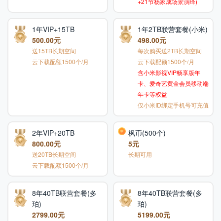
+21节杨家成场景演绎)
1年VIP+15TB
1年2TB联营套餐(小米)
500.00元
498.00元
送15TB长期空间
每次购买送2TB长期空间
云下载配额1500个/月
云下载配额1500个/月
含小米影视VIP畅享版年
卡、爱奇艺黄金会员移动端
年卡等权益
仅小米ID绑定手机号可充值
2年VIP+20TB
枫币(500个)
800.00元
5元
送20TB长期空间
长期可用
云下载配额1500个/月
8年40TB联营套餐(多
8年40TB联营套餐(多
珀)
珀)
2799.00元
5199.00元