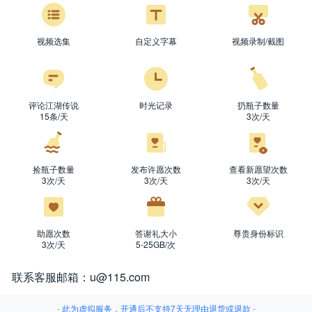
视频选集
自定义字幕
视频录制/截图
评论江湖传说
时光记录
扔瓶子数量
15条/天
3次/天
捡瓶子数量
发布许愿次数
查看新愿望次数
3次/天
3次/天
3次/天
支
支
助愿次数
答谢礼大小
尊贵身份标识
3次/天
5-25GB/次
支
宝
联系客服邮箱：
u@115.com
-
此为虚拟服务，开通后不支持7天无理由退货或退款
-