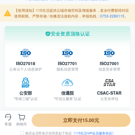
【使用须知】115生活提供云端存储空间及增值服务，老乡付费获得对应
使用权限。严禁存储 / 传播违法侵权内容，举报热线：
0753-2280115
。
安全资质顶格认证
ISO27018
ISO27701
ISO27001
公有云个人信息保护
隐私信息管理
信息安全管理
付
付
公安部
信通院
CSAC-STAR
付
支
"等保三级"认证
"可信云服务"认证
云安全评估
立即支付15.00元
客服
购物车
购买会员即表示你同意如下协议
《115生活VIP会员服务协议》