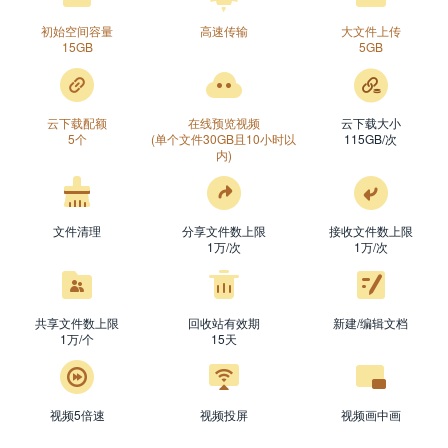
微
微
初始空间容量
高速传输
大文件上传
15GB
5GB
微
支
云下载配额
在线预览视频
云下载大小
5个
(单个文件30GB且10小时以
115GB/次
内)
文件清理
分享文件数上限
接收文件数上限
1万/次
1万/次
共享文件数上限
回收站有效期
新建/编辑文档
1万/个
15天
信
信
视频5倍速
视频投屏
视频画中画
信
付