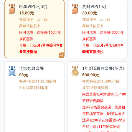
轻享VIP(5小时)
尝鲜VIP(1天)
15.00元
30.00元
在线预览、云下载
在线预览、云下载
高速传输服务
高速传输服务
限时优惠：送等额
(15元)
专
限时优惠：送等额
(30元)
专
属优惠券
属优惠券
可用于升级
月V和特定年V套
可用于升级
月V和3/5/8年V
餐直接抵扣
套餐直接抵扣
连续包月套餐
1年2TB联营套餐(英语)
98元
500.00元
每买1月送1TB长期空间
每次购买送雅识90天“祖
自动续费 随时取消
成”口语陪跑课程
内含吴彦祖AI对话90天+180
节双语视频课
送96节场景实战课：吴彦祖
亲授场景英语、84节认知方
法课程(30节认知重塑+22节
自然拼读+11节语音语调