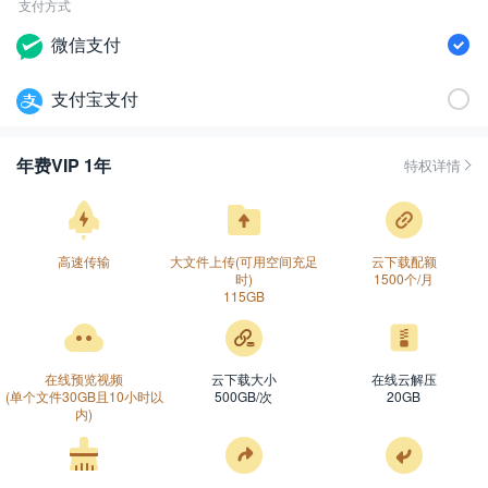
支付方式
微信支付
支付宝支付
年费VIP 1年
特权详情
微
微
高速传输
大文件上传(可用空间充足
云下载配额
时)
1500个/月
微
支
115GB
在线预览视频
云下载大小
在线云解压
(单个文件30GB且10小时以
500GB/次
20GB
内)