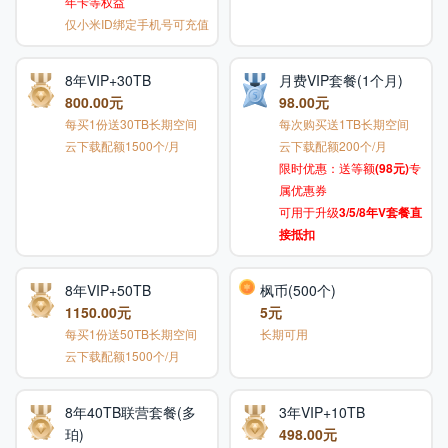
年卡等权益
仅小米ID绑定手机号可充值
8年VIP+30TB
月费VIP套餐(1个月)
800.00元
98.00元
每买1份送30TB长期空间
每次购买送1TB长期空间
云下载配额1500个/月
云下载配额200个/月
限时优惠：送等额
(98元)
专
属优惠券
可用于升级
3/5/8年V套餐直
接抵扣
8年VIP+50TB
枫币(500个)
1150.00元
5元
每买1份送50TB长期空间
长期可用
云下载配额1500个/月
8年40TB联营套餐(多
3年VIP+10TB
珀)
498.00元