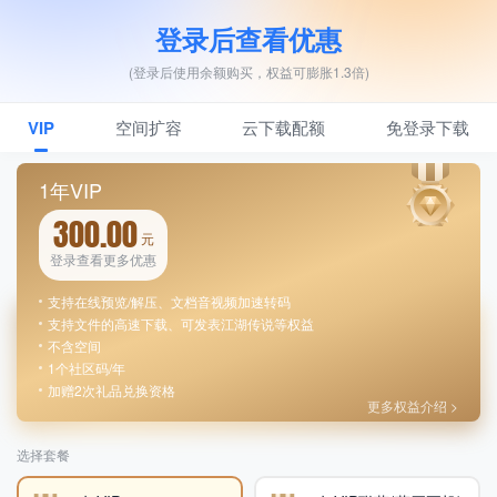
登录后查看优惠
(登录后使用余额购买，权益可膨胀1.3倍)
VIP
空间扩容
云下载配额
免登录下载
1年VIP
300.00
元
登录查看更多优惠
支持在线预览/解压、文档音视频加速转码
支持文件的高速下载、可发表江湖传说等权益
不含空间
1个社区码/年
加赠2次礼品兑换资格
更多权益介绍 >
选择套餐