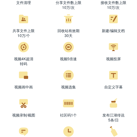
文件清理
分享文件数上限
接收文件数上限
10万/次
10万/次
共享文件上限
回收站有效期
新建/编辑文档
10万/个
30天
信
信
视频4K超清
视频5倍速
视频投屏
信
付
转码
视频画中画
视频选集
自定义字幕
视频录制/截图
社区码1个
发布江湖传说
5条/日