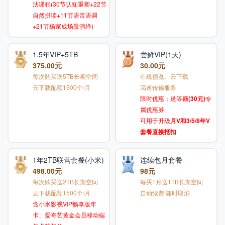
法课程(30节认知重塑+22节
自然拼读+11节语音语调
+21节杨家成场景演绎)
1.5年VIP+5TB
尝鲜VIP(1天)
375.00元
30.00元
每次购买送5TB长期空间
在线预览、云下载
云下载配额1500个/月
高速传输服务
限时优惠：送等额
(30元)
专
属优惠券
可用于升级
月V和3/5/8年V
套餐直接抵扣
1年2TB联营套餐(小米)
连续包月套餐
498.00元
98元
每次购买送2TB长期空间
每买1月送1TB长期空间
云下载配额1500个/月
自动续费 随时取消
含小米影视VIP畅享版年
卡、爱奇艺黄金会员移动端