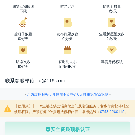
回复江湖传说
时光记录
扔瓶子数量
不限
9次/天
支
支
捡瓶子数量
发布许愿次数
查看新愿望次数
9次/天
9次/天
9次/天
支
宝
助愿次数
答谢礼大小
尊贵身份标识
9次/天
5-75GB/次
联系客服邮箱：
u@115.com
-
此为虚拟服务，开通后不支持7天无理由退货或退款
-
【使用须知】115生活提供云端存储空间及增值服务，老乡付费获得对应
使用权限。严禁存储 / 传播违法侵权内容，举报热线：
0753-2280115
。
安全资质顶格认证