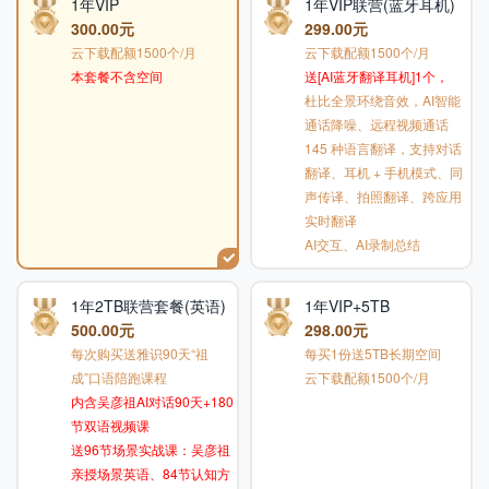
1年VIP
1年VIP联营(蓝牙耳机)
300.00元
299.00元
云下载配额1500个/月
云下载配额1500个/月
本套餐不含空间
送[AI蓝牙翻译耳机]1个，
杜比全景环绕音效，AI智能
通话降噪、远程视频通话
145 种语言翻译，支持对话
翻译、耳机 + 手机模式、同
声传译、拍照翻译、跨应用
实时翻译
AI交互、AI录制总结
1年2TB联营套餐(英语)
1年VIP+5TB
500.00元
298.00元
每次购买送雅识90天“祖
每买1份送5TB长期空间
成”口语陪跑课程
云下载配额1500个/月
内含吴彦祖AI对话90天+180
节双语视频课
送96节场景实战课：吴彦祖
亲授场景英语、84节认知方